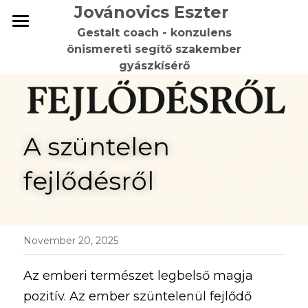
Jovánovics Eszter 
Gestalt coach - konzulens
Home
önismereti segítő szakember
gyászkísérő
Önismeret
Veszteség és gyász
A szüntelen 
Gestalt
fejlődésről
Rólam
Blog
Kapcsolat
November 20, 2025
Az emberi természet legbelső magja 
pozitív. Az ember szüntelenül fejlődő 