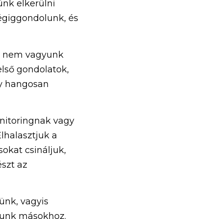
nk elkerülni 
giggondolunk, és 
, nem vagyunk 
lső gondolatok, 
y hangosan 
nitoringnak vagy 
halasztjuk a 
okat csináljuk, 
zt az 
nk, vagyis 
unk másokhoz. 