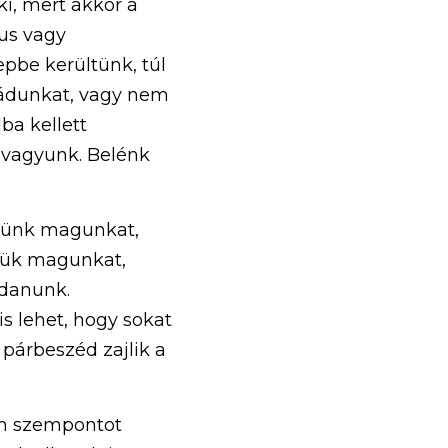
, mert akkor a 
us vagy 
pbe kerültünk, túl 
aládunkat, vagy nem 
a kellett 
vagyunk. Belénk 
zünk magunkat, 
ljük magunkat, 
danunk. 
s lehet, hogy sokat 
árbeszéd zajlik a 
n szempontot 