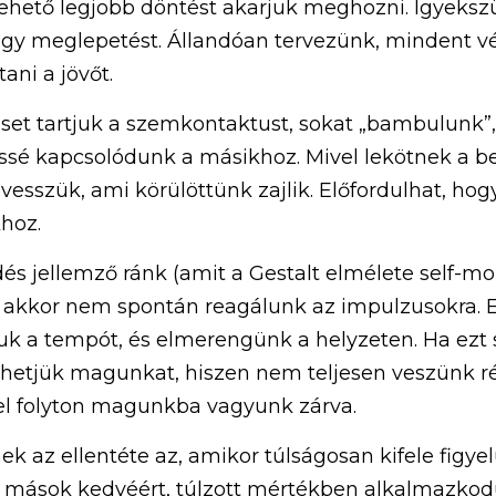
lehető legjobb döntést akarjuk meghozni. Igyekszü
gy meglepetést. Állandóan tervezünk, mindent vé
ani a jövőt.
eset tartjuk a szemkontaktust, sokat „bambulunk”
éssé kapcsolódunk a másikhoz. Mivel lekötnek a be
esszük, ami körülöttünk zajlik. Előfordulhat, hog
hoz. 
s jellemző ránk (amit a Gestalt elmélete self-mo
 akkor nem spontán reagálunk az impulzusokra. El
tjuk a tempót, és elmerengünk a helyzeten. Ha ezt s
hetjük magunkat, hiszen nem teljesen veszünk rés
l folyton magunkba vagyunk zárva.
az ellentéte az, amikor túlságosan kifele figyelü
 mások kedvéért, túlzott mértékben alkalmazkod