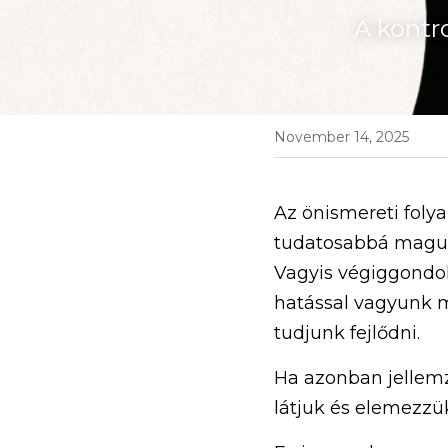
A kontr
November 14, 2025
Az önismereti folya
tudatosabbá magunk
Vagyis végiggondol
hatással vagyunk m
tudjunk fejlődni.
Ha azonban jellemző
látjuk és elemezzü