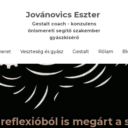
Jovánovics Eszter 
Jovánovics Eszter 
Gestalt coach - konzulens
Gestalt coach - konzulens
önismereti segítő szakember
önismereti segítő szakember
gyászkísérő
gyászkísérő
meret
meret
Veszteség és gyász
Veszteség és gyász
Gestalt
Gestalt
Rólam
Rólam
Bl
Bl
reflexióból is megárt a 