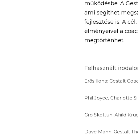
működésbe. A Gesta
ami segíthet megsze
fejlesztése is. A c
élményeivel a coac
megtörténhet.
Felhasznált irodal
Erős Ilona: Gestalt Coa
Phil Joyce, Charlotte Si
Gro Skottun, Ahild Krü
Dave Mann: Gestalt The