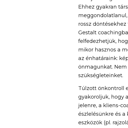
Ehhez gyakran társu
meggondolatlanul, 
rossz döntésekhez 
Gestalt coachingban
felfedezhetjük, ho
mikor hasznos a mér
az énhatáraink: ké
önmagunkat. Nem ko
szükségleteinket.
Túlzott önkontroll
gyakoroljuk, hogy 
jelenre, a kliens-co
észlelésünkre és a k
eszközök (pl. rajzo