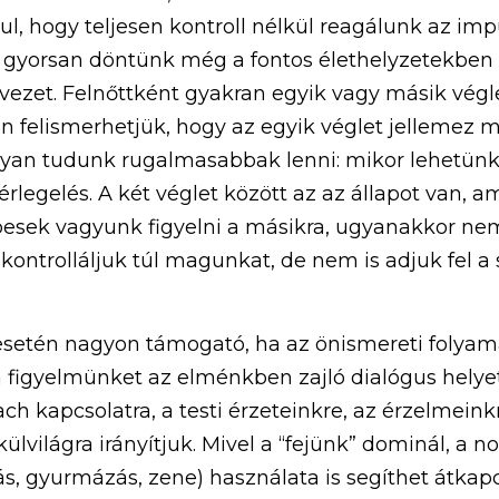
l, hogy teljesen kontroll nélkül reagálunk az impu
gyorsan döntünk még a fontos élethelyzetekben is
vezet. Felnőttként gyakran egyik vagy másik végl
 felismerhetjük, hogy az egyik véglet jellemez mi
gyan tudunk rugalmasabbak lenni: mikor lehetünk 
legelés. A két véglet között az az állapot van, a
pesek vagyunk figyelni a másikra, ugyanakkor nem 
ntrolláljuk túl magunkat, de nem is adjuk fel a s
 esetén nagyon támogató, ha az önismereti folyam
a figyelmünket az elménkben zajló dialógus helyet
ach kapcsolatra, a testi érzeteinkre, az érzelmeink
ülvilágra irányítjuk. Mivel a “fejünk” dominál, a no
lás, gyurmázás, zene) használata is segíthet átkapc