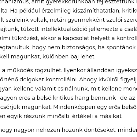
chanizmus, amit gyerekkorunkban fejlesztettünk ki
lta. Ha például érzelmileg kiszámíthatatlan, kritik
lt szüleink voltak, netán gyermekként szülői szere
rajtunk, túlzott intellektualizáció jellemezte a cs
lmi tükrözést, akkor a kapcsolat helyett a kontrollb
gtanultuk, hogy nem biztonságos, ha spontánok 
 kell magunkat, különben baj lehet.
z a működés rögzülhet. Ilyenkor állandóan igyeks
örténő dolgokat kontrollálni. Ahogy kívülről figye
yan kellene valamit csinálnunk, mit kellene mon
gyon erős a belső kritikus hang bennünk , de az i
csérjük magunkat. Mindenképpen egy erős belső p
 egyik részünk minősíti, értékeli a másikat.
, hogy nagyon nehezen hozunk döntéseket: minde