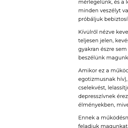
mérlegelünk, és a 
minden veszélyt va
próbáljuk bebiztosít
Kívülről nézve kev
teljesen jelen, kev
gyakran észre sem v
beszélünk magunk
Amikor ez a működé
egotizmusnak hív),
cselekvést, lelassí
depresszívnek érez
élményekben, mive
Ennek a működésnek 
feladjuk magunkat