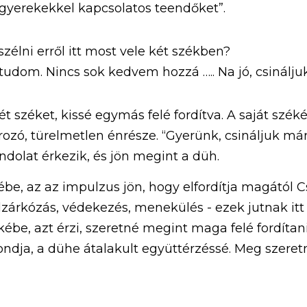
 gyerekekkel kapcsolatos teendőket”.
élni erről itt most vele két székben?
tudom. Nincs sok kedvem hozzá ….. Na jó, csináljuk
ét széket, kissé egymás felé fordítva. A saját szék
ozó, türelmetlen énrésze. “Gyerünk, csináljuk már!
ondolat érkezik, és jön megint a düh. 
e, az az impulzus jön, hogy elfordítja magától Csil
lzárkózás, védekezés, menekülés - ezek jutnak itt
ékébe, azt érzi, szeretné megint maga felé fordítan
ondja, a dühe átalakult együttérzéssé. Meg szeretné