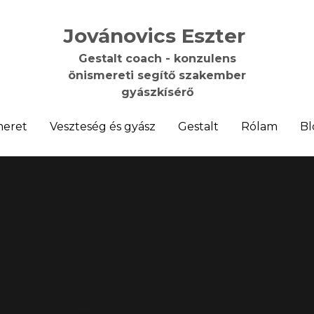
Jovánovics Eszter 
Jovánovics Eszter 
Gestalt coach - konzulens
Gestalt coach - konzulens
önismereti segítő szakember
önismereti segítő szakember
gyászkísérő
gyászkísérő
meret
meret
Veszteség és gyász
Veszteség és gyász
Gestalt
Gestalt
Rólam
Rólam
Bl
Bl