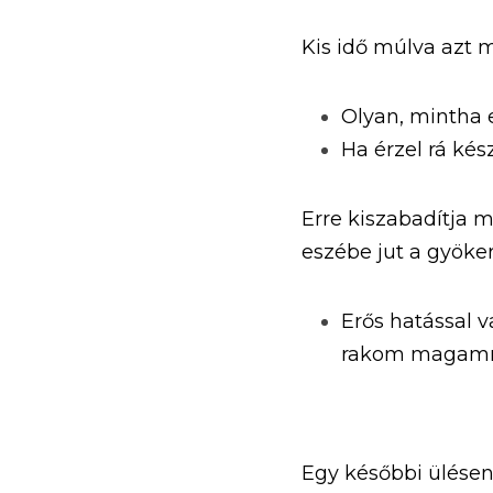
Kis idő múlva azt 
Olyan, mintha 
Ha érzel rá ké
Erre kiszabadítja m
eszébe jut a gyökere
Erős hatással v
rakom magamra a
Egy későbbi ülésen