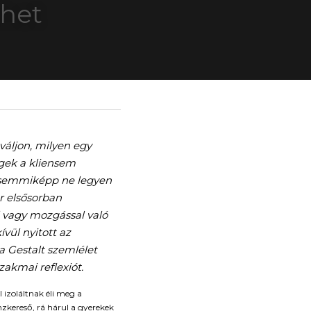
het
áljon, milyen egy 
gek a kliensem 
 semmiképp ne legyen 
 elsősorban 
 vagy mozgással való 
vül nyitott az 
 Gestalt szemlélet 
akmai reflexiót. 
izoláltnak éli meg a 
nzkereső, rá hárul a gyerekek 