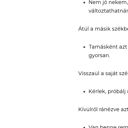
Nem jó nekem, 
változtathatná
Átül a másik székb
Tamásként azt 
gyorsan.
Visszaül a saját sz
Kérlek, próbál
Kívülről ránézve azt
Van benne remé