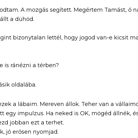
dtam. A mozgás segített. Megértem Tamást, ő na
állt a dühöd.
nt bizonytalan lettél, hogy jogod van-e kicsit mag
 is ránézni a térben?
sik oldalába.
zek a lábaim. Mereven állok. Teher van a vállaim
t egy impulzus. Ha neked is OK, mögéd állnék, 
ezd jobban ezt a terhet.
k, jó erősen nyomjad.