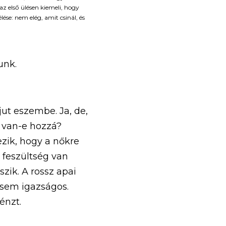
 első ülésen kiemeli, hogy 
se: nem elég, amit csinál, és 
nk. 
t eszembe. Ja, de, 
van-e hozzá? 
ik, hogy a nőkre 
feszültség van 
ik. A rossz apai 
sem igazságos. 
énzt. 