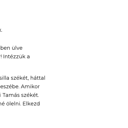
.
ében ülve 
 Intézzük a 
la székét, háttal 
 eszébe. Amikor 
i Tamás székét. 
 ölelni. Elkezd 