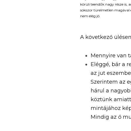
körüli teendők nagy része is,
sokszor türelmetlen magával és
nem elég jó. 
A következő ülése
Mennyire van t
Eléggé, bár a 
az jut eszembe
Szerintem az e
hárul a nagyobb
köztünk amiatt
mintájához kép
Mindig az ő mun