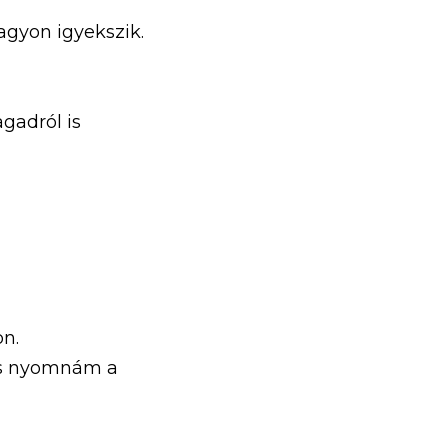
gyon igyekszik.
adról is 
on.
és nyomnám a 