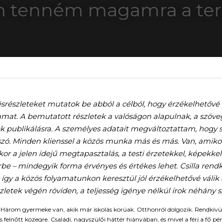
n tenném magamra a ter
részleteket mutatok be abból a célból, hogy érzékelhetővé v
amat. A bemutatott részletek a valóságon alapulnak, a szöve
k publikálásra. A személyes adatait megváltoztattam, hogy
 szó. Minden klienssel a közös munka más és más. Van, amikor
or a jelen idejű megtapasztalás, a testi érzetekkel, képekkel
rbe – mindegyik forma érvényes és értékes lehet. Csilla rendkí
y a közös folyamatunkon keresztül jól érzékelhetővé válik a
etek végén röviden, a teljesség igénye nélkül írok néhány sz
. Három gyermeke van, akik már iskolás korúak. Otthonról dolgozik. Rendkívül 
 felnőtt közegre. Családi, nagyszülői háttér hiányában, és mivel a férj a fő pé