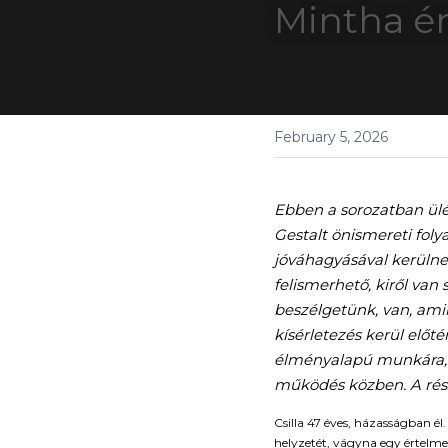
Mintha é
February 5, 2026
Ebben a sorozatban ülés
Gestalt önismereti foly
jóváhagyásával kerülne
felismerhető, kiről van
beszélgetünk, van, amik
kísérletezés kerül előté
élményalapú munkára, íg
működés közben. A részl
Csilla 47 éves, házasságban él
helyzetét, vágyna egy értelmes