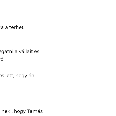
 a terhet.
tni a vállait és 
ől. 
 lett, hogy én 
 neki, hogy Tamás 