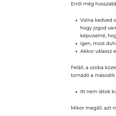
Erről még hosszabb
Volna kedved r
hogy jogod van
képviselné, hog
Igen, most düh
Akkor válassz e
Feláll, a szoba kö
tornádó a második ü
Itt nem látok k
Mikor megáll, azt 