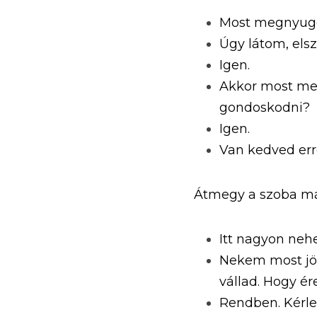
Most megnyugo
Úgy látom, elsz
Igen.
Akkor most megi
gondoskodni?
Igen.
Van kedved erre
Átmegy a szoba má
Itt nagyon nehe
Nekem most jöt
vállad. Hogy ér
Rendben. Kérle