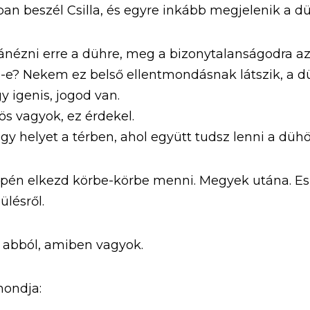
an beszél Csilla, és egyre inkább megjelenik a d
ánézni erre a dühre, meg a bizonytalanságodra azz
-e? Nekem ez belső ellentmondásnak látszik, a d
y igenis, jogod van. 
ös vagyok, ez érdekel.
gy helyet a térben, ahol együtt tudsz lenni a dühö
zepén elkezd körbe-körbe menni. Megyek utána. Es
lésről.
i abból, amiben vagyok. 
mondja: