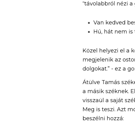
“távolabbról nézi a
Van kedved besz
Hú, hát nem is 
Közel helyezi el a k
megjelenik az ostor
dolgokat.” - ez a g
Átülve Tamás székéb
a másik széknek. E
visszaül a saját sz
Meg is teszi. Azt m
beszélni hozzá: