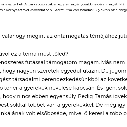
 ami megterheli. A párkapcsolatában egyre magányosabbnak érzi magát. Már az
 a környezetével kapcsolatban. Szereti, “ha van haladás.” Gyakran az a megélé
n valahogy megint az öntámogatás témájához jutu
ávol ez a téma most tőled?
rendszeres futással támogatom magam. Más nem ju
, hogy nagyon szeretek egyedül utazni. De jogom 
gész társadalmi berendezkedésünkből az következ
 teher a gyerekek nevelése kapcsán. És igen, sok 
, hogy nincs ebben egyensúly. Pedig Tamás igyeksz
est sokkal többet van a gyerekekkel. De még így 
kájának volt elsőbbsége, mivel ő keresi a több p