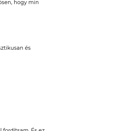
ösen, hogy min 
tikusan és 
fordítsam. És ez 