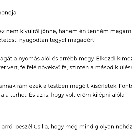
mondja:
ez nem kívülről jönne, hanem én tenném magamra
sztetést, nyugodtan tegyél magadért!
agát a nyomás alól és arrébb megy. Elkezdi kimozga
t vert, felfelé növekvő fa, szintén a második ülésr
annak rám ezek a testben megélt kísérletek. Fontos
 terhet. És az is, hogy volt erőm kilépni alóla.
 arról beszél Csilla, hogy még mindig olyan nehéz