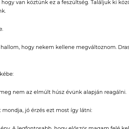
hogy van köztünk ez a feszültség. Találjuk ki köz
nk.
e.
hallom, hogy nekem kellene megváltoznom. Drasz
ékébe:
j meg nem az elmúlt húsz évünk alapján reagálni.
 mondja, jó érzés ezt most így látni:
ny. A legfontosabb, hogy először magam felé kell 