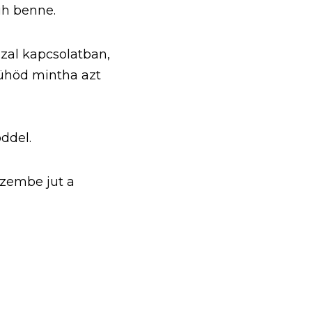
üh benne. 
al kapcsolatban, 
ühöd mintha azt 
ddel. 
zembe jut a 